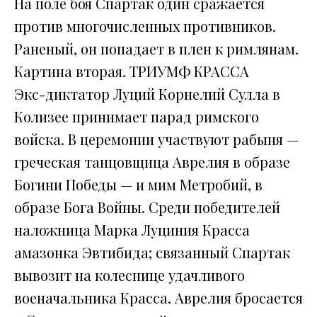
На поле боя Спартак один сражается
против многочисленных противников.
Раненый, он попадает в плен к римлянам.
Картина вторая. ТРИУМФ КРАССА
Экс-диктатор Луций Корнелий Сулла в
Колизее принимает парад римского
войска. В церемонии участвуют рабыня —
греческая танцовщица Аврелия в образе
Богини Победы — и мим Метробий, в
образе Бога Войны. Среди победителей
наложница Марка Луциния Красса
амазонка Эвтибида; связанный Спартак
вывозит на колеснице удачливого
военачальника Красса. Аврелия бросается