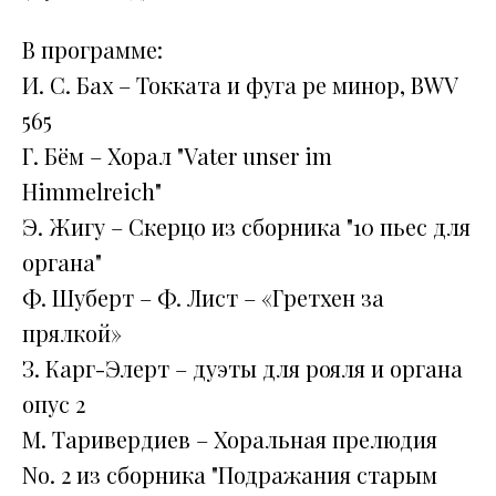
В программе:
И. С. Бах – Токката и фуга ре минор, BWV
565
Г. Бём – Хорал "Vater unser im
Himmelreich"
Э. Жигу – Скерцо из сборника "10 пьес для
органа"
Ф. Шуберт – Ф. Лист – «Гретхен за
прялкой»
З. Карг-Элерт – дуэты для рояля и органа
опус 2
М. Таривердиев – Хоральная прелюдия
No. 2 из сборника "Подражания старым