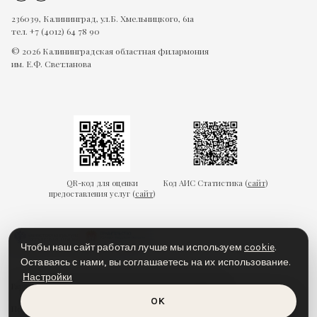
236039, Калининград, ул.Б. Хмельницкого, 61а
тел. +7 (4012) 64 78 90
© 2026 Калининградская областная филармония
им. Е.Ф. Светланова
QR-код для оценки
Код АИС Статистика (
сайт
)
предоставления услуг (
сайт
)
Чтобы наш сайт работал лучше мы используем
cookie
.
Оставаясь с нами, вы соглашаетесь на их использование.
Настройки
Гарантии безопасности
Пользовательское соглашение
OK
Политика конфиденциальности
Политика cookies
Доступная среда