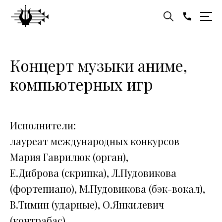
Концерт музыки аниме,
компьютерных игр
Исполнители:
лауреат международных конкурсов
Мария Гаврилюк (орган),
Е.Диброва (скрипка), Л.Пудовикова
(фортепиано), М.Пудовикова (бэк-вокал),
В.Тимин (ударные), О.Янкилевич
(контрабас)