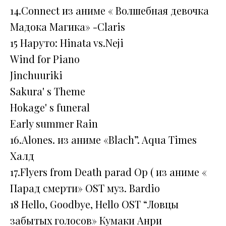
14.Connect из аниме « Волшебная девочка
Мадока Магика» -Claris
15 Наруто: Hinata vs.Neji
Wind for Piano
Jinchuuriki
Sakura' s Theme
Hokage' s funeral
Early summer Rain
16.Alones. из аниме «Blach”. Aqua Times
Халд
17.Flyers from Death parad Op ( из аниме «
Парад смерти» ОST муз. Bardio
18 Hello, Goodbye, Hello OST “Ловцы
забытых голосов» Кумаки Анри