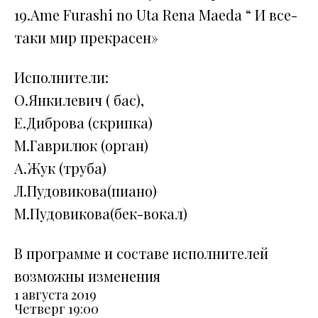
19.Ame Furashi no Uta Rena Maeda “ И все-
таки мир прекрасен»
Исполнители:
О.Янкилевич ( бас),
Е.Диброва (скрипка)
М.Гаврилюк (орган)
А.Жук (труба)
Л.Пудовикова(пиано)
М.Пудовикова(бек-вокал)
В программе и составе исполнителей
возможны изменения
1 августа 2019
Четверг
19:00