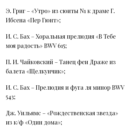
Э. Григ – «Утро» из сюиты N1 к драме Г.
Ибсена «Пер Гюнт»;
И. С. Бах – Хоральная прелюдия «В Тебе
моя радость» BWV 615;
П. И. Чайковский – Танец феи Драже из
балета «Щелкунчик»;
И. С. Бах – Прелюдия и фуга ля минор BWV
543;
Дж. Уильямс – «Рождественская звезда»
из к/ф «Один дома»;