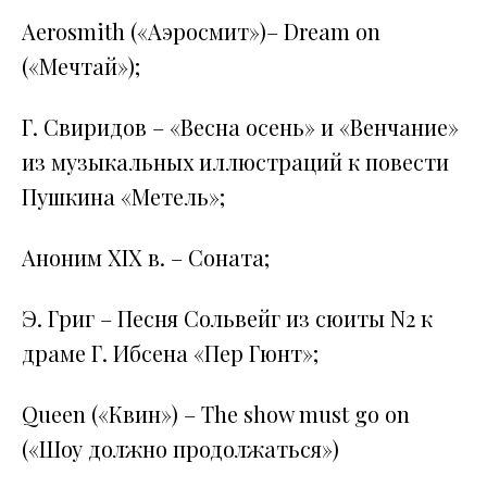
Aerosmith («Аэросмит»)– Dream on
(«Мечтай»);
Г. Свиридов – «Весна осень» и «Венчание»
из музыкальных иллюстраций к повести
Пушкина «Метель»;
Аноним XIX в. – Соната;
Э. Григ – Песня Сольвейг из сюиты N2 к
драме Г. Ибсена «Пер Гюнт»;
Queen («Квин») – The show must go on
(«Шоу должно продолжаться»)