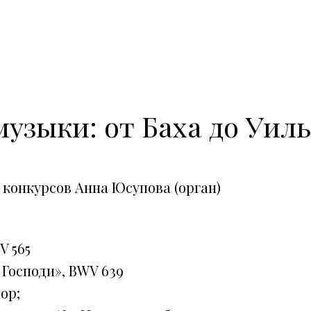
узыки: от Баха до Уил
конкурсов Анна Юсупова (орган)
V 565
 Господи», BWV 639
ор;