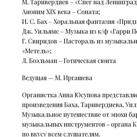
М. Таривердиев – «Снег над Ленинград
Аноним XIX века – Соната;
И. С. Бах – Хоральная фантазия «Прид
Дж. Уильямс – Музыка из к/ф «Гарри П
Г. Свиридов – Пастораль из музыкаль
«Метель»;
Л. Боэльман – Готическая сюита
Ведущая — М. Иргашева
Органистка Анна Юсупова представля
произведения Баха, Таривердиева, Уил
Музыкальное путешествие от эпохи ба
музыкальных инструментов - органа 
по вкусу всем слушателям.