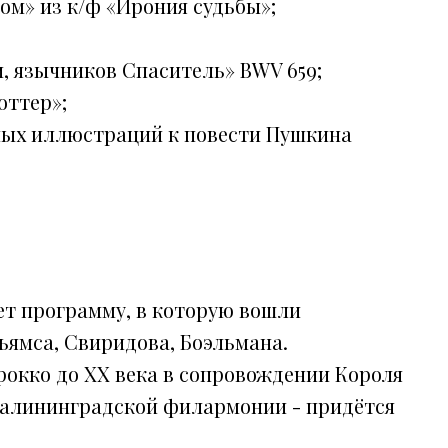
ом» из к/ф «Ирония судьбы»;
и, язычников Спаситель» BWV 659;
оттер»;
ных иллюстраций к повести Пушкина
ет программу, в которую вошли
ьямса, Свиридова, Боэльмана.
рокко до XX века в сопровождении Короля
Калининградской филармонии - придётся