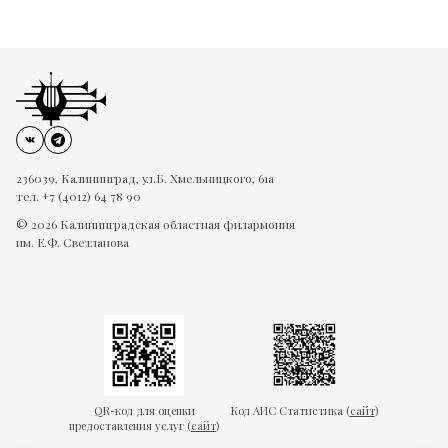
236039, Калининград, ул.Б. Хмельницкого, 61а
тел. +7 (4012) 64 78 90
© 2026 Калининградская областная филармония
им. Е.Ф. Светланова
QR-код для оценки
Код АИС Статистика (
сайт
)
предоставления услуг (
сайт
)