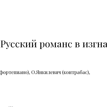
 Русский романс в изгн
(фортепиано), О.Янкилевич (контрабас),