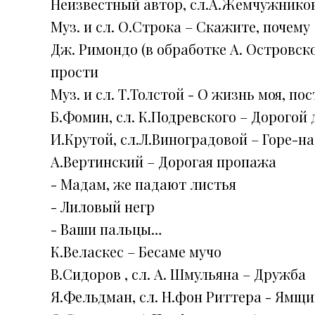
Неизвестный автор, сл.А.Жемчужнико
Муз. и сл. О.Строка – Скажите, почему
Дж. Римондо (в обработке А. Островско
прости
Муз. и сл. Т.Толстой - О жизнь моя, пос
Б.Фомин, сл. К.Подревского – Дорогой
И.Крутой, сл.Л.Виноградовой – Горе-н
А.Вертинский – Дорогая пропажа
- Мадам, же падают листья
- Лиловый негр
- Ваши пальцы…
К.Веласкес – Бесаме мучо
В.Сидоров , сл. А. Шмульяна – Дружба
Я.Фельдман, сл. Н.фон Риттера - Ямщи