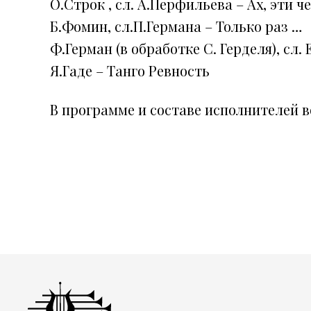
О.Строк , сл. А.Перфильева – Ах, эти ч
Б.Фомин, сл.П.Германа – Только раз …
Ф.Герман (в обработке С. Герделя), сл.
Я.Гаде – Танго Ревность
В программе и составе исполнителей 