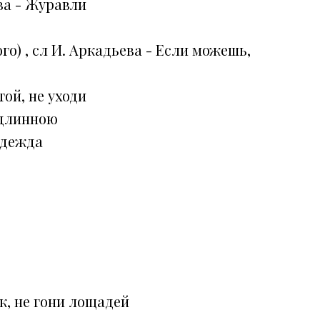
ва - Журавли
го) , сл И. Аркадьева - Если можешь,
той, не уходи
 длинною
адежда
к, не гони лощадей