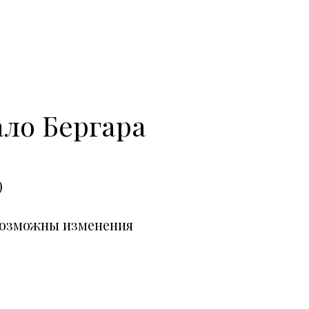
ало Бергара
)
возможны изменения