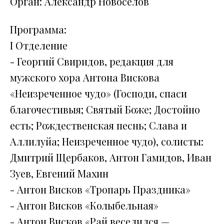
Орган: Александр Новоселов
Программа:
I Отделение
- Георгий Свиридов, редакция для
мужского хора Антона Вискова
«Неизреченное чудо» (Господи, спаси
благочестивыя; Святый Боже; Достойно
есть; Рождественская песнь; Слава и
Аллилуйа; Неизреченное чудо), солисты:
Дмитрий Щербаков, Антон Гамидов, Иван
Зуев, Евгений Махин
- Антон Висков «Тропарь Праздника»
- Антон Висков «Колыбельная»
- Антон Висков «Рай веселился —