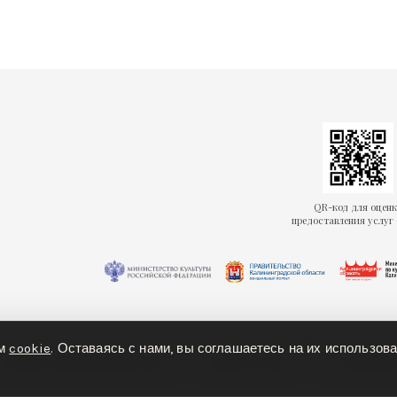
QR-код для оцен
предоставления услуг 
ем
cookie
. Оставаясь с нами, вы соглашаетесь на их использова
олитика конфиденциальности
Политика cookies
Доступная ср