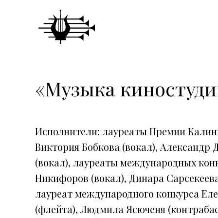
«Музыка киностуд
Исполнители: лауреаты Премии Калин
Виктория Бобкова (вокал), Александр 
(вокал), лауреаты международных конк
Никифоров (вокал), Динара Сарсекеева
лауреат международного конкурса Еле
(флейта), Людмила Ясюченя (контрабас