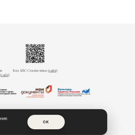
ки
Код АИС Статистика (
сайт
)
(
сайт
)
ние.
OK
еда