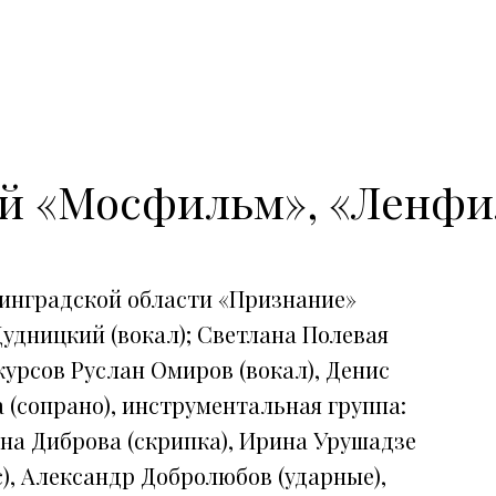
ий «Мосфильм», «Ленф
инградской области «Признание»
Дудницкий (вокал); Светлана Полевая
урсов Руслан Омиров (вокал), Денис
 (сопрано), инструментальная группа:
на Диброва (скрипка), Ирина Урушадзе
), Александр Добролюбов (ударные),