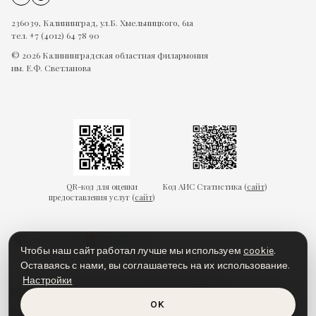
236039, Калининград, ул.Б. Хмельницкого, 61а
тел. +7 (4012) 64 78 90
© 2026 Калининградская областная филармония
им. Е.Ф. Светланова
QR-код для оценки
Код АИС Статистика (
сайт
)
предоставления услуг (
сайт
)
Чтобы наш сайт работал лучше мы используем
cookie
.
Оставаясь с нами, вы соглашаетесь на их использование.
Настройки
Гарантии безопасности
Пользовательское соглашение
OK
Политика конфиденциальности
Политика cookies
Доступная среда