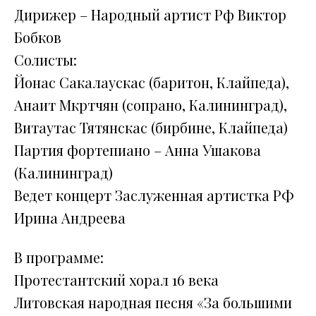
Дирижер – Народный артист Рф Виктор
Бобков
Солисты:
Йонас Сакалаускас (баритон, Клайпеда),
Анаит Мкртчян (сопрано, Калининград),
Витаутас Тятянскас (бирбине, Клайпеда)
Партия фортепиано – Анна Ушакова
(Калининград)
Ведет концерт Заслуженная артистка РФ
Ирина Андреева
В программе:
Протестантский хорал 16 века
Литовская народная песня «За большими