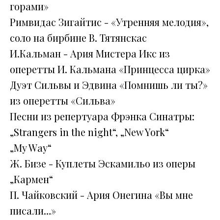
горами»
Римвидас Зигайтис - «Утренняя мелодия»,
соло на бирбине В. Тятянскас
И.Кальман - Ария Мистера Икс из
оперетты И. Кальмана «Принцесса цирка»
Дуэт Сильвы и Эдвина «Помнишь ли ты?»
из оперетты «Сильва»
Песни из репертуара Фрэнка Синатры:
„Strangers in the night“, „New York“
„My Wаy“
Ж. Бизе - Куплеты Эскамильо из оперы
„Кармен“
П. Чайковский - Ария Онегина «Вы мне
писали…»