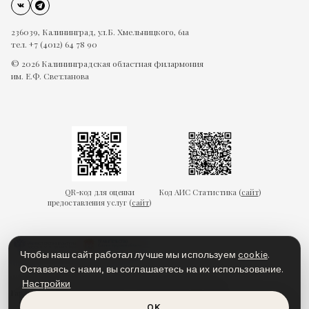
236039, Калининград, ул.Б. Хмельницкого, 61а
тел. +7 (4012) 64 78 90
© 2026 Калининградская областная филармония
им. Е.Ф. Светланова
QR-код для оценки
Код АИС Статистика (
сайт
)
предоставления услуг (
сайт
)
Чтобы наш сайт работал лучше мы используем
cookie
.
Оставаясь с нами, вы соглашаетесь на их использование.
Настройки
Гарантии безопасности
Пользовательское соглашение
OK