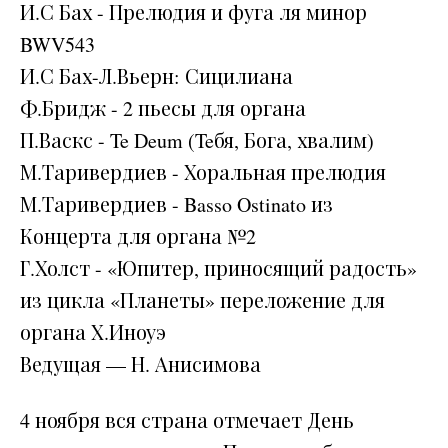
И.С Бах - Прелюдия и фуга ля минор
BWV543
И.С Бах-Л.Вьерн: Сицилиана
Ф.Бридж - 2 пьесы для органа
П.Васкс - Te Deum (Teбя, Бога, хвалим)
М.Таривердиев - Хоральная прелюдия
М.Таривердиев - Basso Ostinato из
Концерта для органа №2
Г.Холст - «Юпитер, приносящий радость»
из цикла «Планеты» переложение для
органа Х.Иноуэ
Ведущая — Н. Анисимова
4 ноября вся страна отмечает День