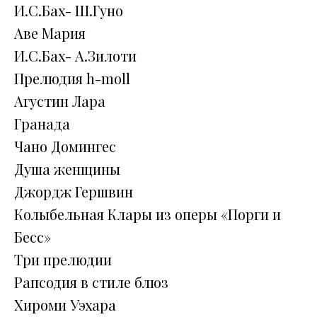
И.С.Бах- Ш.Гуно
Аве Мария
И.С.Бах- А.Зилоти
Прелюдия h-moll
Агустин Лара
Гранада
Чано Домингес
Душа женщины
Джордж Гершвин
Колыбельная Клары из оперы «Порги и
Бесс»
Три прелюдии
Рапсодия в стиле блюз
Хироми Уэхара