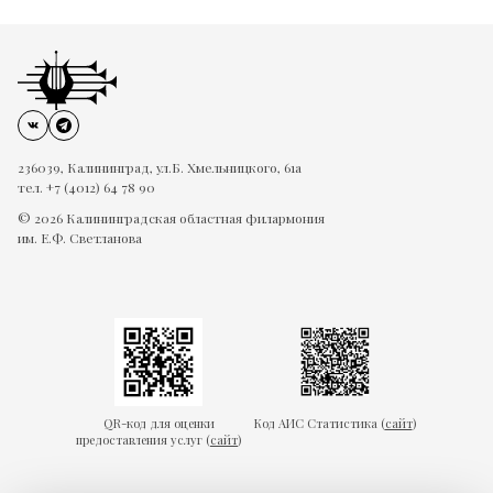
236039, Калининград, ул.Б. Хмельницкого, 61а
тел. +7 (4012) 64 78 90
© 2026 Калининградская областная филармония
им. Е.Ф. Светланова
QR-код для оценки
Код АИС Статистика (
сайт
)
предоставления услуг (
сайт
)