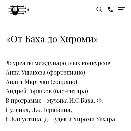
«От Баха до Хироми»
Лауреаты международных конкурсов
Анна Ушакова (фортепиано)
Анаит Мкртчян (сопрано)
Андрей Горшков (бас-гитара)
В программе - музыка И.С.Баха, Ф.
Пуленка, Дж. Гершвина,
Н.Капустина, Д. Будея и Хироми Уэхара