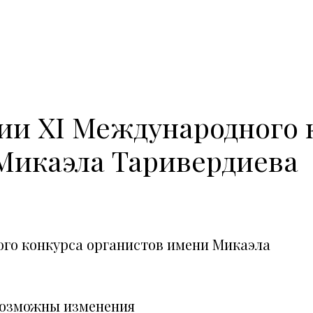
и ХI Международного 
Микаэла Таривердиева
го конкурса органистов имени Микаэла
возможны изменения