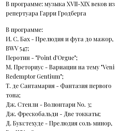
В программе: музыка XVII-XIX веков из
репертуара Гарри Гродберга
В программе:
И. С. Бах - Прелюдия и фуга до мажор,
BWV 547;
Перотин - "Point d'Orgue";
М. Преториус - Вариации на тему "Veni
Redemptor Gentium";
Т. де Сантамария - Фантазия первого
тона;
Дж. Стенли - Волюнтари No. 3;
Дж. Фрескобальди - Две токкаты;
Д. Букстехуде - Прелюдия соль минор,