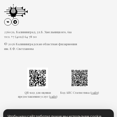
236039, Калининград, ул.Б. Хмельницкого, 61а
тел. +7 (4012) 64 78 90
© 2026 Калининградская областная филармония
им. Е.Ф. Светланова
QR-код для оценки
Код АИС Статистика (
сайт
)
предоставления услуг (
сайт
)
Чтобы наш сайт работал лучше мы используем
cookie
.