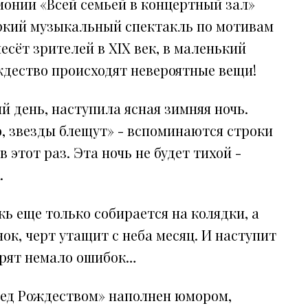
онии «Всей семьей в концертный зал»
 яркий музыкальный спектакль по мотивам
есёт зрителей в ХIХ век, в маленький
ождество происходят невероятные вещи!
 день, наступила ясная зимняя ночь.
о, звезды блещут» - вспоминаются строки
в этот раз. Эта ночь не будет тихой -
.
ежь еще только собирается на колядки, а
ок, черт утащит с неба месяц. И наступит
орят немало ошибок…
ред Рождеством» наполнен юмором,