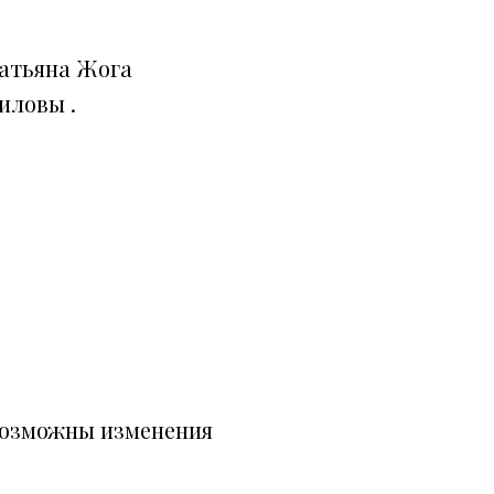
Татьяна Жога
иловы .
возможны изменения