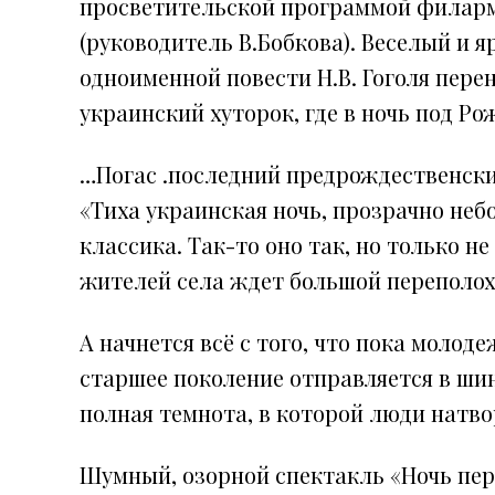
просветительской программой филарм
(руководитель В.Бобкова). Веселый и
одноименной повести Н.В. Гоголя перен
украинский хуторок, где в ночь под Р
…Погас .последний предрождественский
«Тиха украинская ночь, прозрачно неб
классика. Так-то оно так, но только не 
жителей села ждет большой переполох
А начнется всё с того, что пока молод
старшее поколение отправляется в шин
полная темнота, в которой люди натв
Шумный, озорной спектакль «Ночь пе