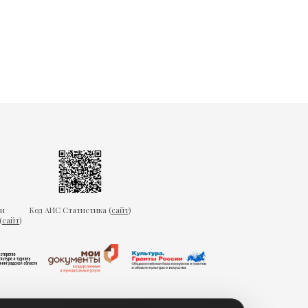
ки
Код АИС Статистика (
сайт
)
(
сайт
)