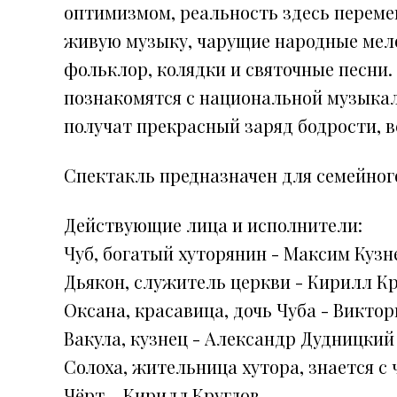
оптимизмом, реальность здесь перемеш
живую музыку, чарущие народные мело
фольклор, колядки и святочные песни.
познакомятся с национальной музыкал
получат прекрасный заряд бодрости, в
Спектакль предназначен для семейного
Действующие лица и исполнители:
Чуб, богатый хуторянин - Максим Кузн
Дьякон, служитель церкви - Кирилл К
Оксана, красавица, дочь Чуба - Викто
Вакула, кузнец - Александр Дудницкий
Солоха, жительница хутора, знается с
Чёрт – Кирилл Круглов