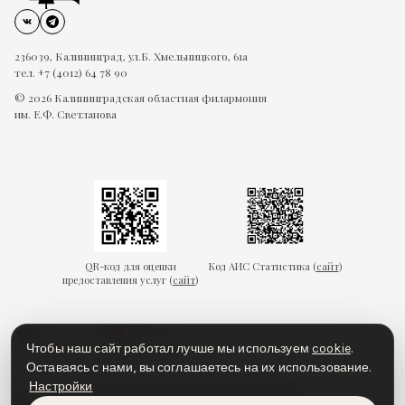
236039, Калининград, ул.Б. Хмельницкого, 61а
тел. +7 (4012) 64 78 90
© 2026 Калининградская областная филармония
им. Е.Ф. Светланова
QR-код для оценки
Код АИС Статистика (
сайт
)
предоставления услуг (
сайт
)
Чтобы наш сайт работал лучше мы используем
cookie
.
Оставаясь с нами, вы соглашаетесь на их использование.
Настройки
Гарантии безопасности
Пользовательское соглашение