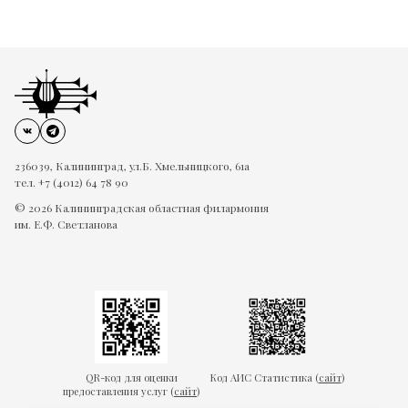
236039, Калининград, ул.Б. Хмельницкого, 61а
тел. +7 (4012) 64 78 90
© 2026 Калининградская областная филармония
им. Е.Ф. Светланова
QR-код для оценки
Код АИС Статистика (
сайт
)
предоставления услуг (
сайт
)