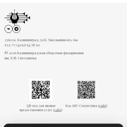
236039, Калининград, ул.Б. Хмельницкого, 61а
тел. +7 (4012) 64 78 90
© 2026 Калининградская областная филармония
им. Е.Ф. Светланова
QR-код для оценки
Код АИС Статистика (
сайт
)
предоставления услуг (
сайт
)