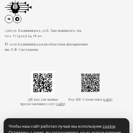
236039, Калининград, ул.Б. Хмельницкого, 61а
тел. +7 (4012) 64 78 90
© 2026 Калининградская областная филармония
им. Е.Ф. Светланова
QR-код для оценки
Код АИС Статистика (
сайт
)
предоставления услуг (
сайт
)
Чтобы наш сайт работал лучше мы используем
cookie
.
Оставаясь с нами, вы соглашаетесь на их использование.