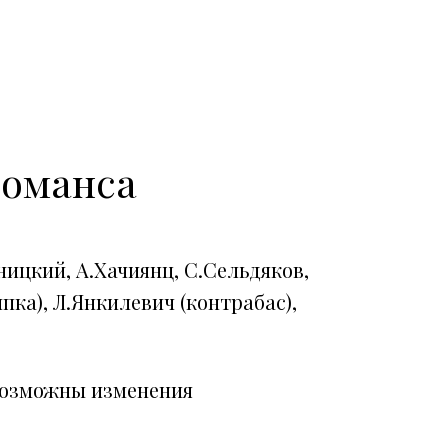
романса
ницкий, А.Хачиянц, С.Сельдяков,
пка), Л.Янкилевич (контрабас),
возможны изменения