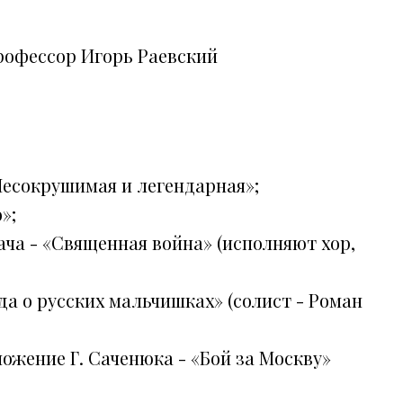
рофессор Игорь Раевский
«Несокрушимая и легендарная»;
»;
ача - «Священная война» (исполняют хор,
да о русских мальчишках» (солист - Роман
ложение Г. Саченюка - «Бой за Москву»