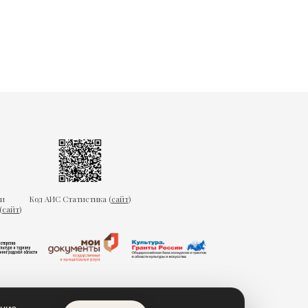
ки
Код АИС Статистика (
сайт
)
(
сайт
)