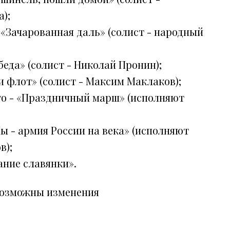
);
 «Зачарованная даль» (солист - народный
беда» (солист - Николай Пронин);
 и флот» (солист - Максим Маклаков);
ого - «Праздничный марш» (исполняют
Мы - армия России на века» (исполняют
в);
ание славянки».
возможны изменения