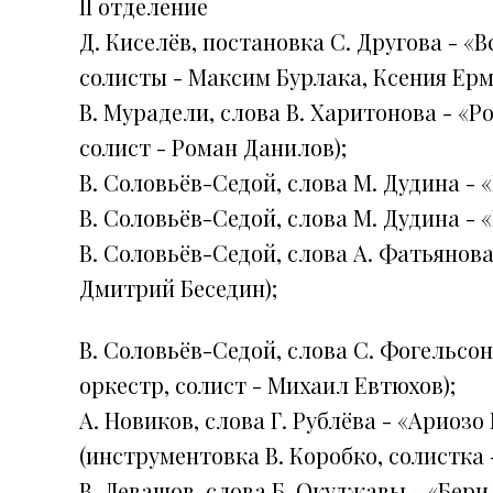
II отделение
Д. Киселёв, постановка С. Другова - «
солисты - Максим Бурлака, Ксения Ерм
В. Мурадели, слова В. Харитонова - «Р
солист - Роман Данилов);
В. Соловьёв-Седой, слова М. Дудина - «
В. Соловьёв-Седой, слова М. Дудина - 
В. Соловьёв-Седой, слова А. Фатьянова
Дмитрий Беседин);
В. Соловьёв-Седой, слова С. Фогельсон
оркестр, солист - Михаил Евтюхов);
А. Новиков, слова Г. Рублёва - «Ариоз
(инструментовка В. Коробко, солистка
В. Левашов, слова Б. Окуджавы - «Бери