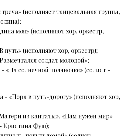
Встреча» (исполняет танцевальная группа,
олина);
одина моя» (исполняют хор, оркестр,
В путь» (исполняют хор, оркестр);
«Размечтался солдат молодой»;
 - «На солнечной поляночке» (солист -
а - «Пора в путь-дорогу» (исполняют хор,
о Матери из кантаты», «Нам нужен мир»
 - Кристина Фуш);
 шинель, пошли домой» (солист -