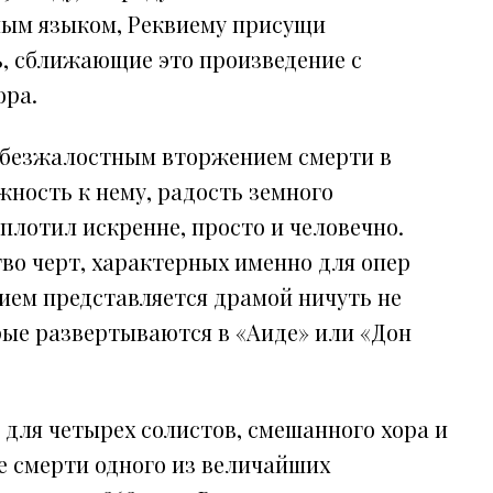
ым языком, Реквиему присущи
ь, сближающие это произведение с
ора.
й безжалостным вторжением смерти в
жность к нему, радость земного
плотил искренне, просто и человечно.
тво черт, характерных именно для опер
вием представляется драмой ничуть не
рые развертываются в «Аиде» или «Дон
для четырех солистов, смешанного хора и
ле смерти одного из величайших