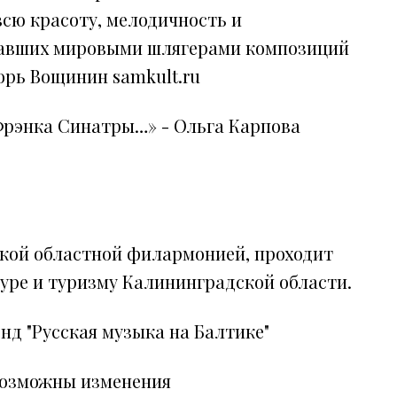
всю красоту, мелодичность и
тавших мировыми шлягерами композиций
горь Вощинин samkult.ru
Фрэнка Синатры…» - Ольга Карпова
кой областной филармонией, проходит
уре и туризму Калининградской области.
д "Русская музыка на Балтике"
возможны изменения