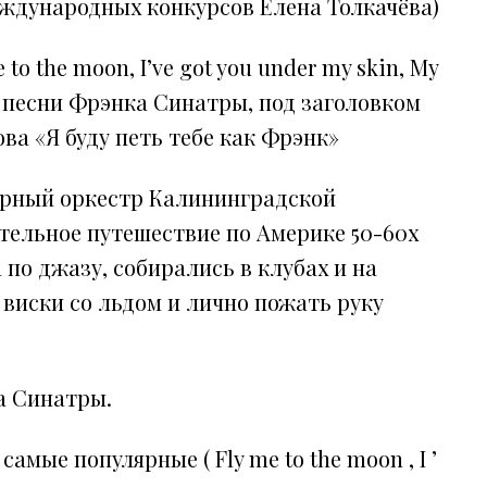
ждународных конкурсов Елена Толкачёва)
o the moon, I’ve got you under my skin, My
ые песни Фрэнка Синатры, под заголовком
ва «Я буду петь тебе как Фрэнк»
ерный оркестр Калининградской
ельное путешествие по Америке 50-60х
а по джазу, собирались в клубах и на
виски со льдом и лично пожать руку
а Синатры.
мые популярные ( Fly me to the moon , I ’