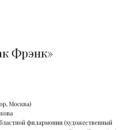
как Фрэнк»
ор, Москва)
скова
бластной филармонии (художественный