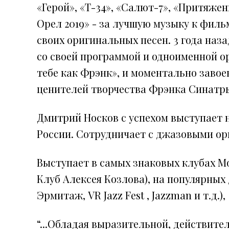
«Герой», «Т-34», «Салют-7», «Притяжен
Орел 2019» - за лучшую музыку к фил
своих оригинальных песен. 3 года наз
со своей программой и одноименной о
тебе как Фрэнк», и моментально завое
ценителей творчества Фрэнка Синатр
Дмитрий Носков с успехом выступает
России. Сотрудничает с джазовыми о
Выступает в самых знаковых клубах Мо
Клуб Алексея Козлова), на популярных
Эрмитаж, VR Jazz Fest , Jazzman и т.д.),
“...Обладая выразительной, действит