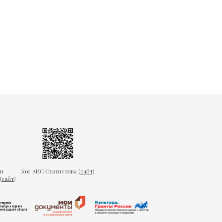
ки
Код АИС Статистика (
сайт
)
(
сайт
)