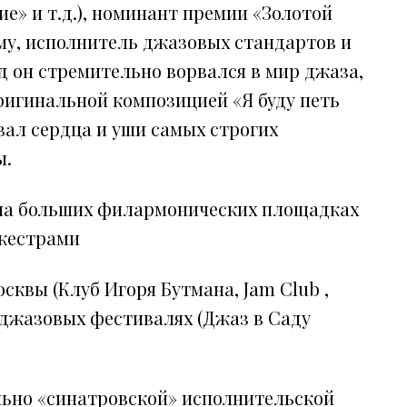
ие» и т.д.), номинант премии «Золотой
ьму, исполнитель джазовых стандартов и
ад он стремительно ворвался в мир джаза,
ригинальной композицией «Я буду петь
вал сердца и уши самых строгих
ы.
 на больших филармонических площадках
ркестрами
сквы (Клуб Игоря Бутмана, Jam Club ,
 джазовых фестивалях (Джаз в Саду
ельно «синатровской» исполнительской