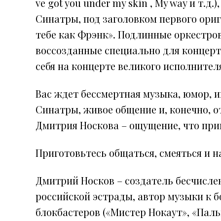
ve got you under my skin , My way и т.д
Синатры, под заголовком первого ориг
тебе как Фрэнк». Подлинные оркестро
воссозданные специально для концерт
себя на концерте великого исполнителя
Вас ждет бессмертная музыка, юмор, 
Синатры, живое общение и, конечно, о
Дмитрия Носкова – ощущение, что приш
Приготовьтесь общаться, смеяться и 
Дмитрий Носков – создатель бесчисле
российской эстрады, автор музыки к б
блокбастеров («Мистер Нокаут», «Пальм