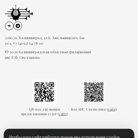
236039, Калининград, ул.Б. Хмельницкого, 61а
тел. +7 (4012) 64 78 90
© 2026 Калининградская областная филармония
им. Е.Ф. Светланова
QR-код для оценки
Код АИС Статистика (
сайт
)
предоставления услуг (
сайт
)
Чтобы наш сайт работал лучше мы используем
cookie
.