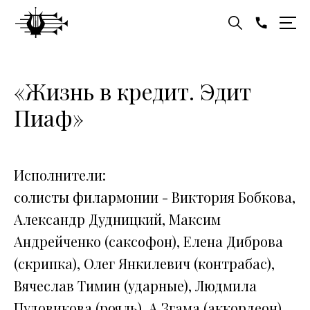
«Жизнь в кредит. Эдит
Пиаф»
Исполнители:
солисты филармонии - Виктория Бобкова,
Александр Дудницкий, Максим
Андрейченко (саксофон), Елена Диброва
(скрипка), Олег Янкилевич (контрабас),
Вячеслав Тимин (ударные), Людмила
Пудовикова (рояль), А.Згама (аккордеон)