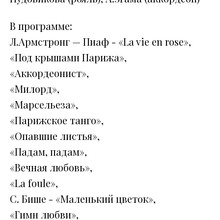
В программе:
Л.Армстронг — Пиаф - «La vie en rose»,
«Под крышами Парижа»,
«Аккордеонист»,
«Милорд»,
«Марсельеза»,
«Парижское танго»,
«Опавшие листья»,
«Падам, падам»,
«Вечная любовь»,
«La foule»,
С. Бише - «Маленький цветок»,
«Гимн любви»,