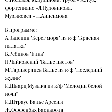
фортепиано -Л.Пудовикова.
Музыковед - Н.Анисимова
В программе:
А.Зацепин "Берег моря" из к/ф "Красная
палатка"
В.Ребиков "Елка"
П.Чайковский "Вальс цветов"
М.Таривердиев Вальс из к/ф "Последний
жулик"
И.Шварц Музыка из к/ф "Мелодии белой
ночи"
И.Штраус Вальс Арсены
Ж.Оффенбах Баркарола