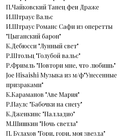
П.Чайковский Танец феи Драже
И.Штраус Вальс
И.Штраус Романс Сафи из оперетты
"Цыганский барон"
К.Дебюсси "Лунный свет"
Р.Штольц "Голубой вальс"
Р.Фримль "Повтори мне, что любишь"
Joe Hisaishi Музыка из м/ф"Унесенные
призраками"
К.Караманов "Аве Мария"
Р.Паулс "Бабочки на снегу"
К.Дженкинс "Палладио"
М.Шишкин "Ночь светла"
П. Булахов "Гори, гори, моя звезда"