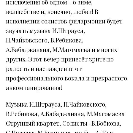
исключения об одном - о зиме,
волшебстве и, конечно, любви! В
исполнении солистов филармонии будет
звучать музыка И.Штрауса,
П.Чайковского, В.Ребикова,
А.Бабаджаняна, М.Магомаева и многих
других. Этот вечер принесёт зрителю
радость и наслаждение от
профессионального вокала и прекрасного
аккомпанирования!
Музыка И.Штрауса, П.Чайковского,
В.Ребикова, А.Бабаджаняна, М.Магомаева
Струнный квартет, Солисты -В.Бобкова,
С.Полевая, М.Бузинова. труба - А.Жук,