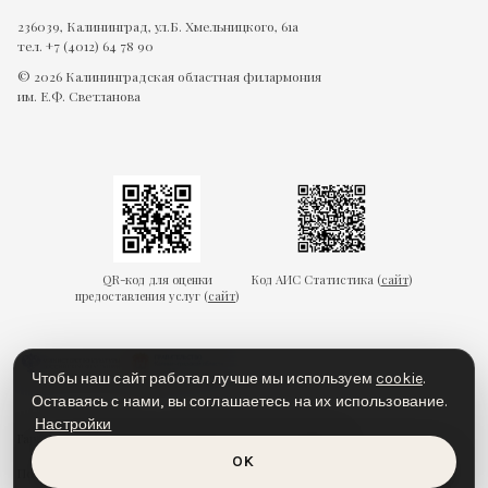
236039, Калининград, ул.Б. Хмельницкого, 61а
тел. +7 (4012) 64 78 90
© 2026 Калининградская областная филармония
им. Е.Ф. Светланова
QR-код для оценки
Код АИС Статистика (
сайт
)
предоставления услуг (
сайт
)
Чтобы наш сайт работал лучше мы используем
cookie
.
Оставаясь с нами, вы соглашаетесь на их использование.
Настройки
Гарантии безопасности
Пользовательское соглашение
OK
Политика конфиденциальности
Политика cookies
Доступная среда