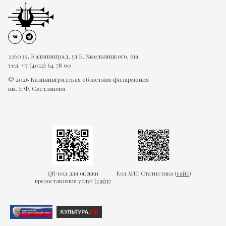
236039, Калининград, ул.Б. Хмельницкого, 61а
тел. +7 (4012) 64 78 90
© 2026 Калининградская областная филармония
им. Е.Ф. Светланова
QR-код для оценки
Код АИС Статистика (
сайт
)
предоставления услуг (
сайт
)