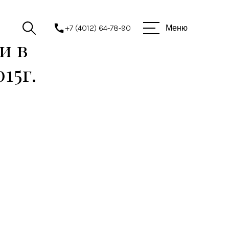
+7 (4012) 64-78-90
Меню
и в
15г.