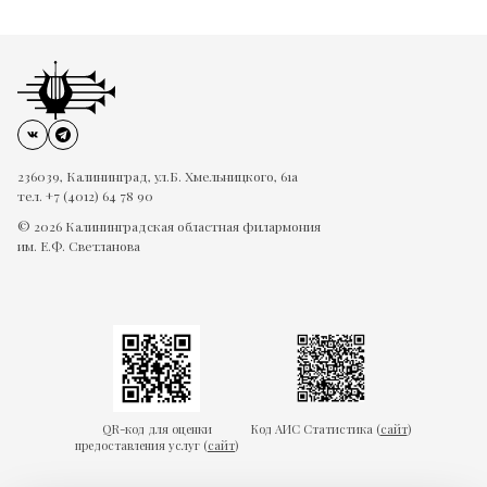
236039, Калининград, ул.Б. Хмельницкого, 61а
тел. +7 (4012) 64 78 90
© 2026 Калининградская областная филармония
им. Е.Ф. Светланова
QR-код для оценки
Код АИС Статистика (
сайт
)
предоставления услуг (
сайт
)