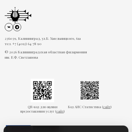
236039, Калининград, ул.Б. Хмельницкого, 61а
тел. +7 (4012) 64 78 90
© 2026 Калининградская областная филармония
им. Е.Ф. Светланова
QR-код для оценки
Код АИС Статистика (
сайт
)
предоставления услуг (
сайт
)