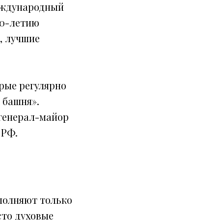
Международный
80-летию
, лучшие
рые регулярно
 башня».
генерал-майор
 РФ.
полняют только
сто духовые