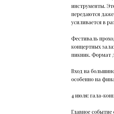
инструменты. Это
передаются даже
усиливается в ра
Фестиваль проход
концертных залах
пикник. Формат 
Вход на большин
особенно на фин
4 июля: гала-кон
Главное событие 