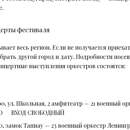
е.
церты фестиваля
вает весь регион. Если не получается приеха
брать другой город и дату. Подробности посе
онцертные выступления оркестров состоятся:
00, ул. Школьная, 2 амфитеатр — 21 военный ор
 ВО ВХОД СВОБОДНЫЙ
00, замок Тапиау — 23 военный оркестр Ленинг