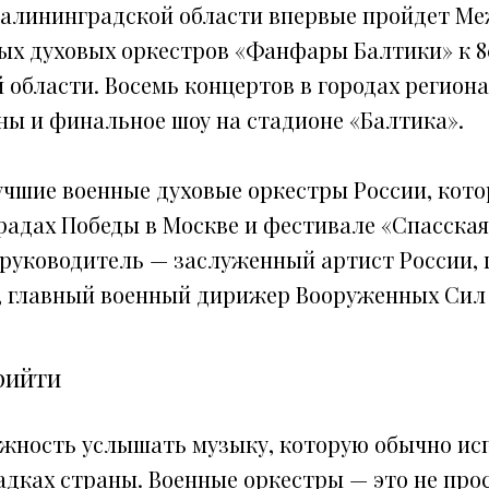
в Калининградской области впервые пройдет 
ых духовых оркестров «Фанфары Балтики» к 
области. Восемь концертов в городах региона
ны и финальное шоу на стадионе «Балтика».
учшие военные духовые оркестры России, кото
радах Победы в Москве и фестивале «Спасская
руководитель — заслуженный артист России, 
 главный военный дирижер Вооруженных Сил
рийти
ожность услышать музыку, которую обычно ис
адках страны. Военные оркестры — это не про