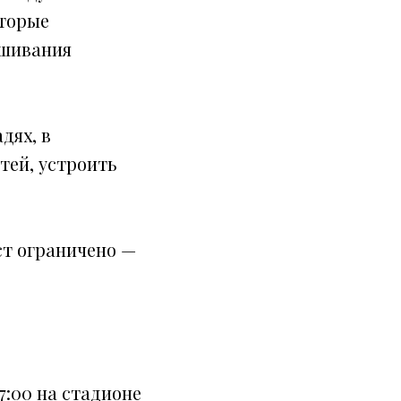
оторые
ушивания
дях, в
тей, устроить
ст ограничено —
7:00 на стадионе