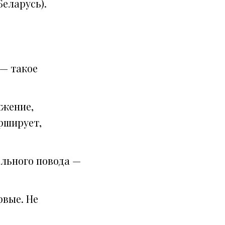
Беларусь).
 — такое
ижение,
рширует,
ального повода —
рвые. Не