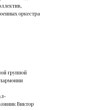
оллектив,
военных оркестра
ной группой
илармонии
ал-
ковник Виктор