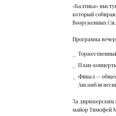
«Балтика» выступ
который собираю
Вооруженных Сил
Программа вечер
Торжественный
Плац-концерты
Финал — общее
Ансамбля песн
За дирижерским 
майор Тимофей М