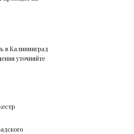
ть в Калининград
щения уточняйте
кестр
радского