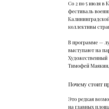
Со 2 по 5 июля 
фестиваль военн
Калининградской 
коллективы стра
В программе — л
выступают на па
Художественный 
Тимофей Маякин,
Почему стоит п
Это редкая возм
на главных площ