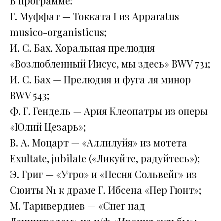
В программе:
Г. Муффат — Токката I из Apparatus
musico-organisticus;
И. С. Бах. Хоральная прелюдия
«Возлюбленный Иисус, мы здесь» BWV 731;
И. С. Бах — Прелюдия и фуга ля минор
BWV 543;
Ф. Г. Гендель — Ария Клеопатры из оперы
«Юлий Цезарь»;
В. А. Моцарт — «Аллилуйя» из мотета
Exultate, jubilate («Ликуйте, радуйтесь»);
Э. Григ — «Утро» и «Песня Сольвейг» из
Сюиты N1 к драме Г. Ибсена «Пер Гюнт»;
М. Таривердиев — «Снег над