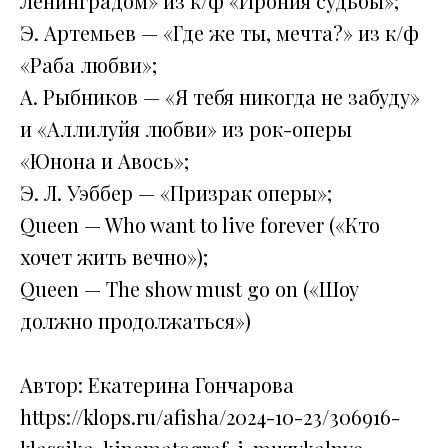
Ленинградом» из к/ф «Ирония судьбы»;
Э. Артемьев — «Где же ты, мечта?» из к/ф
«Раба любви»;
А. Рыбников — «Я тебя никогда не забуду»
и «Аллилуйя любви» из рок-оперы
«Юнона и Авось»;
Э. Л. Уэббер — «Призрак оперы»;
Queen — Who want to live forever («Кто
хочет жить вечно»);
Queen — The show must go on («Шоу
должно продолжаться»)
Автор: Екатерина Гончарова
https://klops.ru/afisha/2024-10-23/306916-