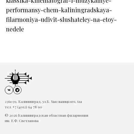
klassika-kinematograf-i-muzykalnye-
performansy-chem-kaliningradskaya-
filarmoniya-udivit-slushateley-na-etoy-
nedele
236039, Калининград, ул.Б. Хмельницкого, 61а
тел. +7 (4012) 64 78 90
© 2026 Калининградская областная филармония
им. Е.Ф. Светланова