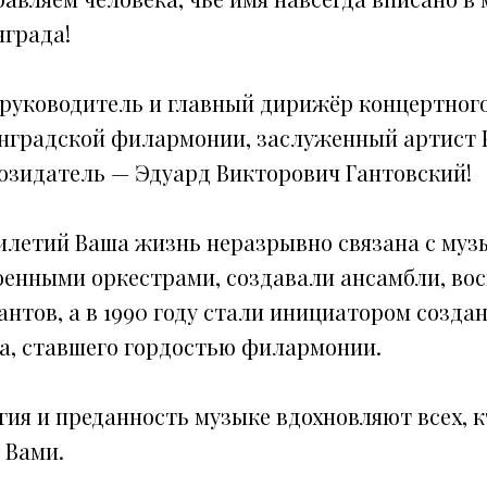
града!
руководитель и главный дирижёр концертного
нградской филармонии, заслуженный артист 
созидатель — Эдуард Викторович Гантовский!
тилетий Ваша жизнь неразрывно связана с муз
енными оркестрами, создавали ансамбли, во
нтов, а в 1990 году стали инициатором созда
ра, ставшего гордостью филармонии.
гия и преданность музыке вдохновляют всех, к
 Вами.