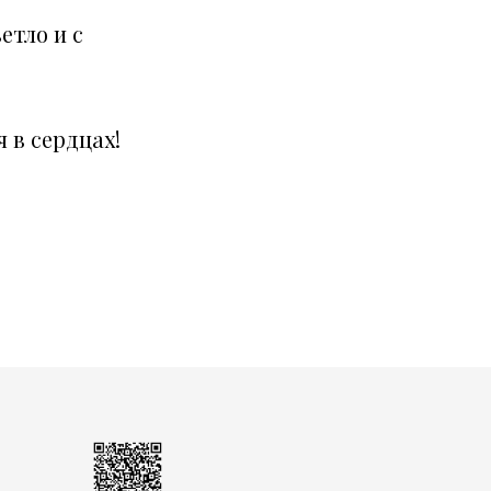
етло и с
 в сердцах!