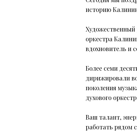
историю Калинин
Художественный 
оркестра Калини
вдохновитель и 
Более семи деся
дирижировали во
поколения музыка
духового оркест
Ваш талант, энер
работать рядом с