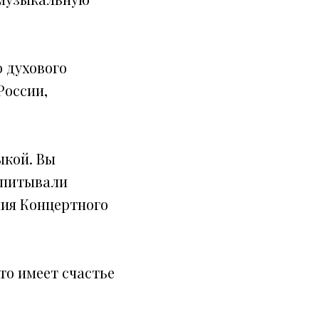
 духового
России,
ыкой. Вы
спитывали
ния Концертного
то имеет счастье