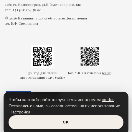
236039, Калининград, ул.Б. Хмельницкого, 61а
тел. +7 (4012) 64 78 90
© 2026 Калининградская областная филармония
им. Е.Ф. Светланова
QR-код для оценки
Код АИС Статистика (
сайт
)
предоставления услуг (
сайт
)
Чтобы наш сайт работал лучше мы используем
cookie
.
Оставаясь с нами, вы соглашаетесь на их использование.
Настройки
Гарантии безопасности
Пользовательское соглашение
OK
Политика конфиденциальности
Политика cookies
Доступная среда