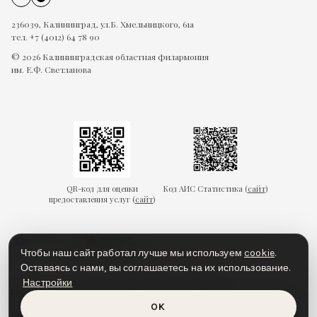
236039, Калининград, ул.Б. Хмельницкого, 61а
тел. +7 (4012) 64 78 90
© 2026 Калининградская областная филармония
им. Е.Ф. Светланова
QR-код для оценки
Код АИС Статистика (
сайт
)
предоставления услуг (
сайт
)
Чтобы наш сайт работал лучше мы используем
cookie
.
Оставаясь с нами, вы соглашаетесь на их использование.
Настройки
Гарантии безопасности
Пользовательское соглашение
OK
Политика конфиденциальности
Политика cookies
Доступная среда