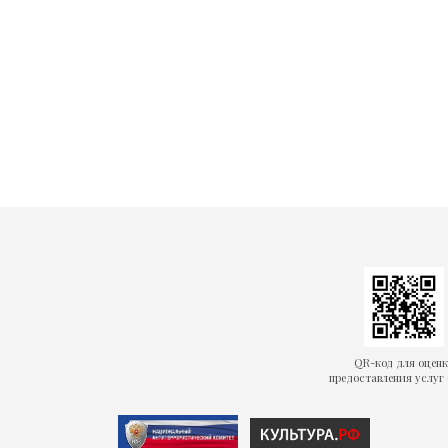
QR-код для оцен
предоставления услуг 