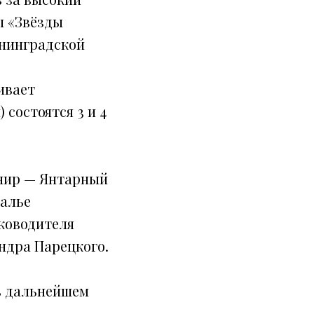
ы «Звёзды
ининградской
ивает
состоятся 3 и 4
енир — Янтарный
алье
ководителя
ндра Парецкого.
в дальнейшем