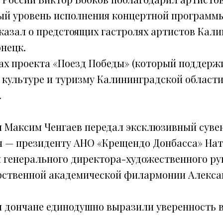
й уровень исполнения концертной программ
сказал о предстоящих гастролях артистов Кал
нецк.
ах проекта «Поезд Победы» (который поддерж
культуре и туризму Калининградской области) 
.
и Максим Ченгаев передал эксклюзивный сув
 — президенту АНО «Крещендо Донбасса» Нат
 генерального директора-художественного ру
рственной академической филармонии Алекса
 дончане единодушно выразили уверенность 