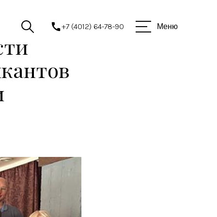
+7 (4012) 64-78-90
Меню
сти
ыкантов
и