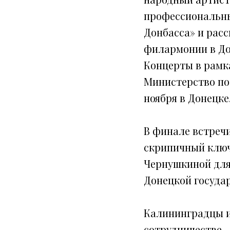
профессиональны
Донбасса» и рас
филармонии в До
Концерты в рамк
Министерство по 
ноября в Донецке
В финале встреч
скрипичный ключ
Чернушкиной для
Донецкой госуда
Калининградцы и
сотрудничестве.