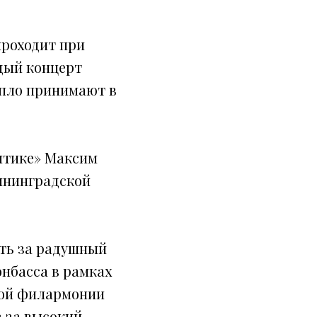
проходит при
дый концерт
епло принимают в
алтике» Максим
ининградской
сть за радушный
онбасса в рамках
кой филармонии
 за высокий