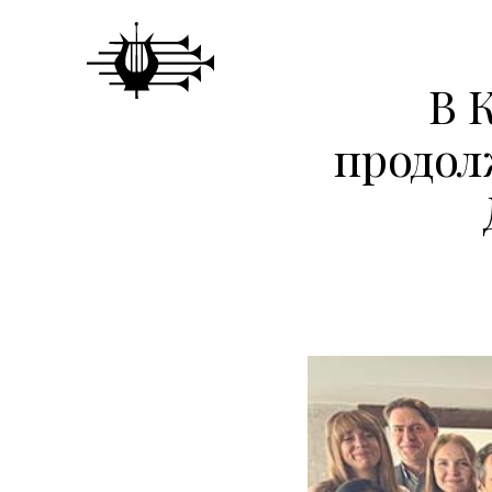
В 
продол