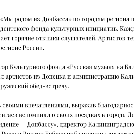
 «Мы родом из Донбасса» по городам региона 
дентского фонда культурных инициатив. Каж
ает горячие отклики слушателей. Артистов т
регионе России.
тор Культурного фонда «Русская музыка на Б
ил артистов из Донецка и администрацию Кал
ружеский обед-встречу.
ь своими впечатлениями, выразив благодарно
нгаев вспоминал о своих поездках в города Д
идение — Донбассу», директор Калининградс
 России Виктор Бобков поблагодарил артистов