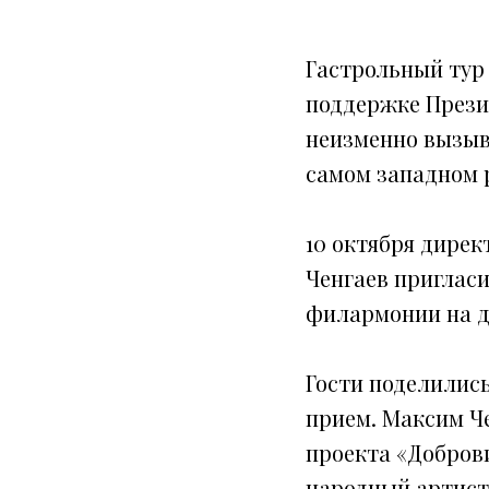
Гастрольный тур
поддержке Прези
неизменно вызыв
самом западном 
10 октября дирек
Ченгаев приглас
филармонии на д
Гости поделилис
прием. Максим Че
проекта «Добров
народный артист