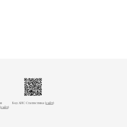
ки
Код АИС Статистика (
сайт
)
(
сайт
)