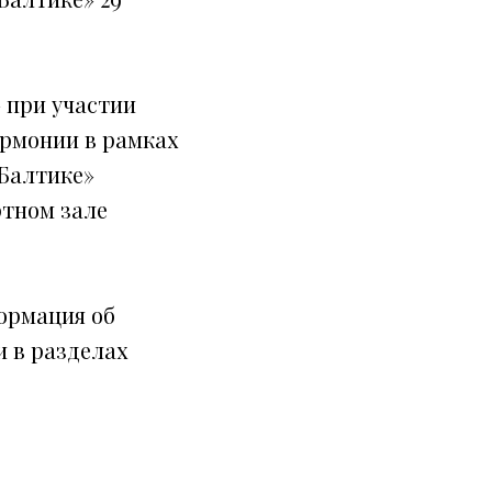
 при участии
армонии в рамках
Балтике»
ертном зале
ормация об
 в разделах