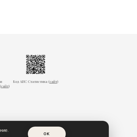
ки
Код АИС Статистика (
сайт
)
(
сайт
)
ние.
OK
еда