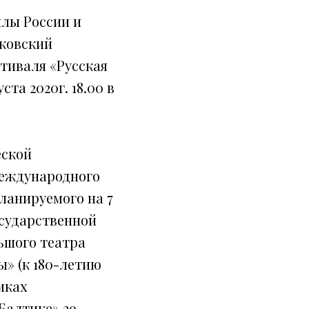
лы России и
йковский
тиваля «Русская
ста 2020г. 18.00 в
еской
Международного
ланируемого на 7
осударственной
ьшого театра
ы» (к 180-летию
мках
Балтике» 29