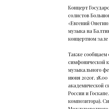
Концерт Государ
солистов Большог
«Евгений Онегин
музыка на Балтике
концертном зале
Также сообщаем 
симфонической к
музыкального фес
июня 2020г. 18.0
академической с
России и Госкапе
композитора). Си
Международного 