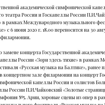
ственной академической симфонической капел
о театра России и Госкапеллы России П.И.Ча
» в рамках Международного музыкального фес
» с 6 июня 2020 г. 18.00 переносится на 30 авгу
 филармонии.
о замене концерта Государственной академич
апеллы России «Зори здесь тихие» в рамках 
тиваля «Русская музыка на Балтике», ранее п
0 в концертном зале филармонии на концерт Г
имфонической капеллы России и солистов Бол
ллы России П.И.Чайковский «Золотые страниц
мфония №5. Арии, хоровые сцены из опер в ра
музыкального фестиваля «Русская музыка на 