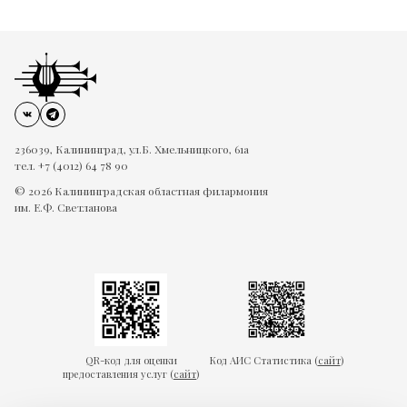
236039, Калининград, ул.Б. Хмельницкого, 61а
тел. +7 (4012) 64 78 90
© 2026 Калининградская областная филармония
им. Е.Ф. Светланова
QR-код для оценки
Код АИС Статистика (
сайт
)
предоставления услуг (
сайт
)