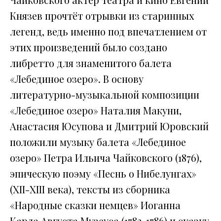
Князев прочтёт отрывки из старинных
легенд, ведь именно под впечатлением от
этих произведений было создано
либретто для знаменитого балета
«Лебединое озеро». В основу
литературно-музыкальной композиции
«Лебединое озеро» Наталия Макуни,
Анастасия Юсупова и Дмитрий Юровский
положили музыку балета «Лебединое
озеро» Петра Ильича Чайковского (1876),
эпическую поэму «Песнь о Нибелунгах»
(XII-XIII века), тексты из сборника
«Народные сказки немцев» Иоганна
Карла Августа Музеуса (1782-1786) и сказку