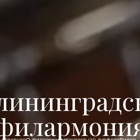
лининградс
филармони