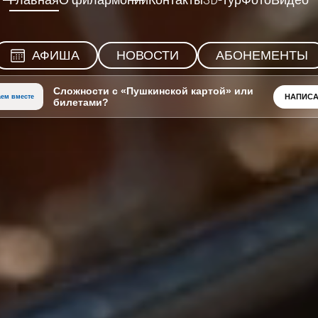
Главная
О филармонии
Контакты
3D-тур
Фото
Видео
АФИША
НОВОСТИ
АБОНЕМЕНТЫ
Сложности с «Пушкинской картой» или
НАПИСА
ем вместе
билетами?