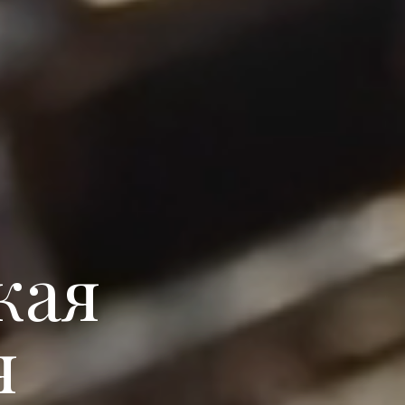
кая
я