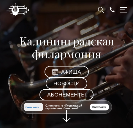
Калининградская
филармония
АФИША
НОВОСТИ
АБОНЕМЕНТЫ
Сложности с «Пушкинской
НАПИСАТЬ
Решаем вместе
картой» или билетами?