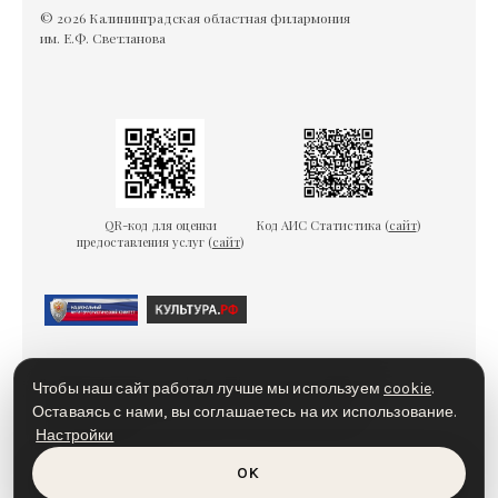
© 2026 Калининградская областная филармония
им. Е.Ф. Светланова
QR-код для оценки
Код АИС Статистика (
сайт
)
предоставления услуг (
сайт
)
Гарантии безопасности
Пользовательское соглашение
Чтобы наш сайт работал лучше мы используем
cookie
.
Политика конфиденциальности
Политика cookies
Оставаясь с нами, вы соглашаетесь на их использование.
Настройки
Доступная среда
OK