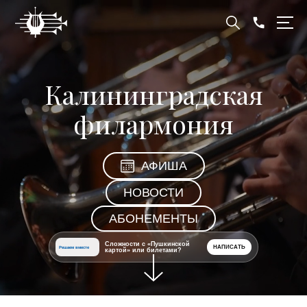
Калининградская
филармония
АФИША
НОВОСТИ
АБОНЕМЕНТЫ
Сложности с «Пушкинской
НАПИСАТЬ
Решаем вместе
картой» или билетами?