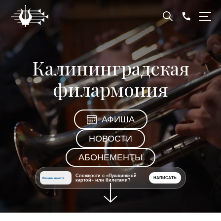
Калининградская
филармония
АФИША
НОВОСТИ
АБОНЕМЕНТЫ
Сложности с «Пушкинской
НАПИСАТЬ
Решаем вместе
картой» или билетами?