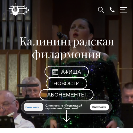
Калининградская
филармония
АФИША
НОВОСТИ
АБОНЕМЕНТЫ
Сложности с «Пушкинской
НАПИСАТЬ
Решаем вместе
картой» или билетами?