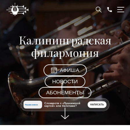
Калининградская
филармония
АФИША
НОВОСТИ
АБОНЕМЕНТЫ
Сложности с «Пушкинской
НАПИСАТЬ
Решаем вместе
картой» или билетами?