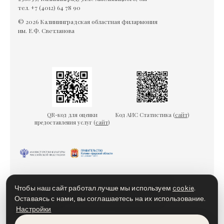
тел. +7 (4012) 64 78 90
© 2026 Калининградская областная филармония
им. Е.Ф. Светланова
QR-код для оценки
Код АИС Статистика (
сайт
)
предоставления услуг (
сайт
)
Гарантии безопасности
Пользовательское соглашение
Чтобы наш сайт работал лучше мы используем
cookie
.
Политика конфиденциальности
Политика cookies
Оставаясь с нами, вы соглашаетесь на их использование.
Настройки
Доступная среда