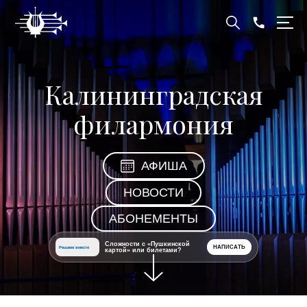
Калининградская
филармония
АФИША
НОВОСТИ
АБОНЕМЕНТЫ
Сложности с «Пушкинской
НАПИСАТЬ
Решаем вместе
картой» или билетами?