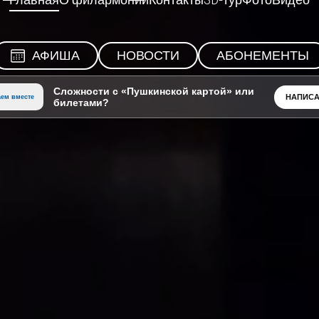
Главная
О филармонии
Контакты
3D-тур
Фото
Видео
АФИША
НОВОСТИ
АБОНЕМЕНТЫ
Сложности с «Пушкинской картой» или
НАПИСА
ем вместе
билетами?