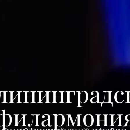
лининградс
филармони