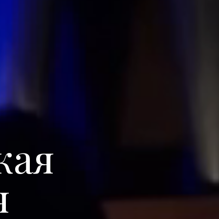
кая
я